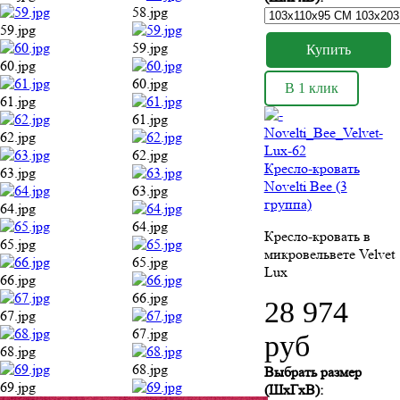
58.jpg
59.jpg
59.jpg
60.jpg
60.jpg
В 1 клик
61.jpg
61.jpg
62.jpg
62.jpg
Кресло-кровать
63.jpg
Novelti Bee (3
63.jpg
группа)
64.jpg
64.jpg
Кресло-кровать в
65.jpg
микровельвете Velvet
65.jpg
Lux
66.jpg
66.jpg
28 974
67.jpg
67.jpg
руб
68.jpg
68.jpg
Выбрать размер
69.jpg
(ШхГхВ):