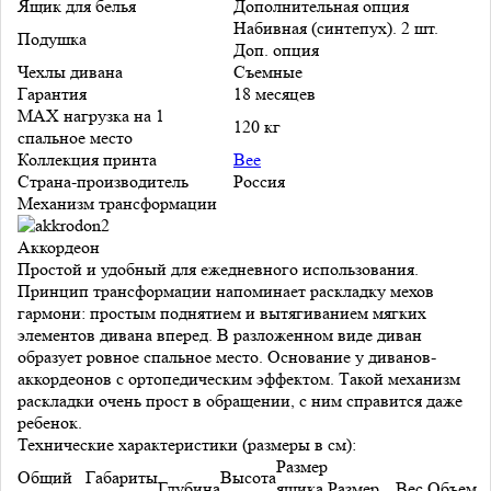
Ящик для белья
Дополнительная опция
Набивная (синтепух). 2 шт.
Подушка
Доп. опция
Чехлы дивана
Съемные
Гарантия
18 месяцев
MAX нагрузка на 1
120 кг
спальное место
Коллекция принта
Bee
Страна-производитель
Россия
Механизм трансформации
Аккордеон
Простой и удобный для ежедневного использования.
Принцип трансформации напоминает раскладку мехов
гармони: простым поднятием и вытягиванием мягких
элементов дивана вперед. В разложенном виде диван
образует ровное спальное место. Основание у диванов-
аккордеонов с ортопедическим эффектом. Такой механизм
раскладки очень прост в обращении, с ним справится даже
ребенок.
Технические характеристики (размеры в см):
Размер
Общий
Габариты
Высота
Глубина
ящика
Размер
Вес,
Объем