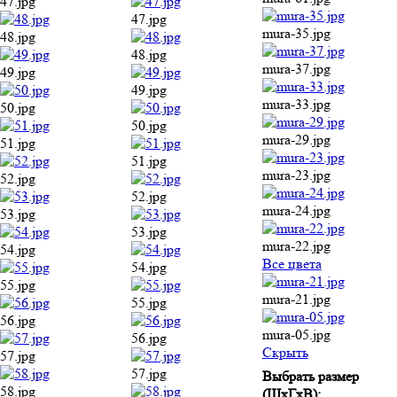
47.jpg
47.jpg
mura-35.jpg
48.jpg
48.jpg
mura-37.jpg
49.jpg
49.jpg
mura-33.jpg
50.jpg
50.jpg
mura-29.jpg
51.jpg
51.jpg
mura-23.jpg
52.jpg
52.jpg
mura-24.jpg
53.jpg
53.jpg
mura-22.jpg
54.jpg
Все цвета
54.jpg
55.jpg
mura-21.jpg
55.jpg
56.jpg
mura-05.jpg
56.jpg
Cкрыть
57.jpg
57.jpg
Выбрать размер
58.jpg
(ШхГхВ):