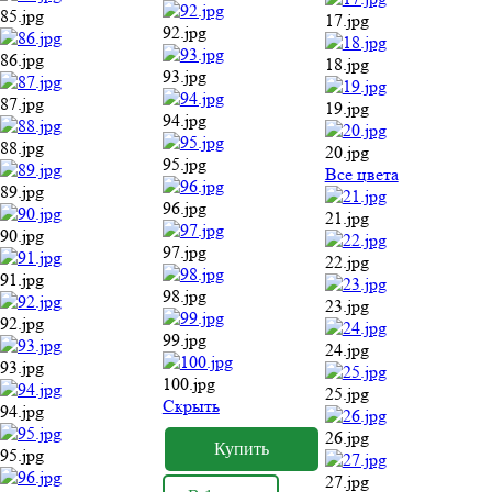
85.jpg
17.jpg
92.jpg
86.jpg
18.jpg
93.jpg
87.jpg
19.jpg
94.jpg
88.jpg
20.jpg
95.jpg
Все цвета
89.jpg
96.jpg
21.jpg
90.jpg
97.jpg
22.jpg
91.jpg
98.jpg
23.jpg
92.jpg
99.jpg
24.jpg
93.jpg
100.jpg
25.jpg
Cкрыть
94.jpg
26.jpg
95.jpg
27.jpg