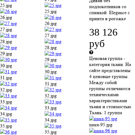
Диван без
25.jpg
подлокотников со
25.jpg
спинкой Elegance c
26.jpg
принта в рогожке
26.jpg
27.jpg
38 126
27.jpg
руб
28.jpg
28.jpg
29.jpg
Ценовая группа -
29.jpg
категория ткани. На
30.jpg
сайте представлены
30.jpg
4 ценовые группы.
31.jpg
Между собой
31.jpg
группы отличаются
32.jpg
техническими
32.jpg
характеристиками
33.jpg
ткани и стоимостью.
33.jpg
Ткань:
1 группа
34.jpg
34.jpg
mura-95.jpg
35.jpg
35.jpg