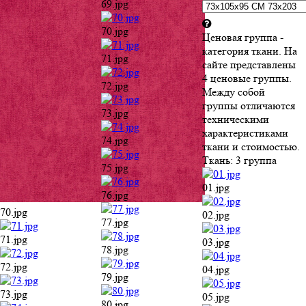
69.jpg
70.jpg
Ценовая группа -
категория ткани. На
71.jpg
сайте представлены
4 ценовые группы.
72.jpg
Между собой
группы отличаются
73.jpg
техническими
характеристиками
74.jpg
ткани и стоимостью.
Ткань:
3 группа
75.jpg
01.jpg
76.jpg
70.jpg
02.jpg
77.jpg
71.jpg
03.jpg
78.jpg
72.jpg
04.jpg
79.jpg
73.jpg
05.jpg
80.jpg