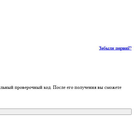
Забыли пароль?
Забыли логин?
иальный проверочный код. После его получения вы сможете