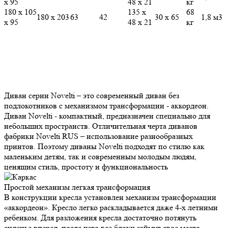
х 95
48 х 21
кг
180 х 105
135 х
68
180 х 203
63
42
30 х 65
1,8 м3
х 95
48 х 21
кг
Диван серии Novelti – это современный диван без
подлокотников c механизмом трансформации - аккордеон.
Диван Novelti - компактный, предназначен специально для
небольших пространств. Отличительная черта диванов
фабрики Novelti RUS – использование разнообразных
принтов. Поэтому диваны Novelti подходят по стилю как
маленьким детям, так и современным молодым людям,
ценящим стиль, простоту и функциональность
Простой механизм
легкая трансформация
В конструкции кресла установлен механизм трансформации
«аккордеон». Кресло легко раскладывается даже 4-х летними
ребенком. Для разложения кресла достаточно потянуть
сиденье вперед, после чего все блоки займут свое место,