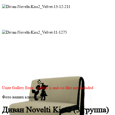
Unite Gallery Error - gallery js and css files not included
Фото наших клиентов
Диван Novelti Kiss2 (3 группа)