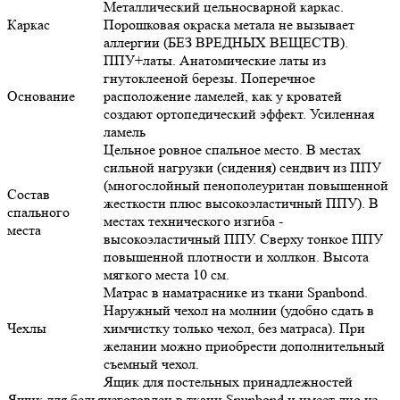
Металлический цельносварной каркас.
Каркас
Порошковая окраска метала не вызывает
аллергии (БЕЗ ВРЕДНЫХ ВЕЩЕСТВ).
ППУ+латы. Анатомические латы из
гнутоклееной березы. Поперечное
Основание
расположение ламелей, как у кроватей
создают ортопедический эффект. Усиленная
ламель
Цельное ровное спальное место. В местах
сильной нагрузки (сидения) сендвич из ППУ
(многослойный пенополеуритан повышенной
Состав
жесткости плюс высокоэластичный ППУ). В
спального
местах технического изгиба -
места
высокоэластичный ППУ. Сверху тонкое ППУ
повышенной плотности и холлкон. Высота
мягкого места 10 см.
Матрас в наматраснике из ткани Spanbond.
Наружный чехол на молнии (удобно сдать в
Чехлы
химчистку только чехол, без матраса). При
желании можно приобрести дополнительный
съемный чехол.
Ящик для постельных принадлежностей
Ящик для белья
изготовлен в ткани Spunbond и имеет дно из