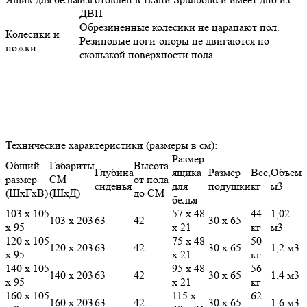
ДВП
Обрезиненные колёсики не царапают пол.
Колесики и
Резиновые ноги-опоры не двигаются по
ножки
скользкой поверхности пола.
Технические характеристики (размеры в см):
Размер
Общий
Габариты
Высота
Глубина
ящика
Размер
Вес,
Объем
размер
СМ
от пола
сиденья
для
подушки
кг
м3
(ШхГхВ)
(ШхД)
до СМ
белья
103 х 105
57 х 48
44
1,02
103 х 203
63
42
30 х 65
х 95
х 21
кг
м3
120 х 105
75 х 48
50
120 х 203
63
42
30 х 65
1,2 м3
х 95
х 21
кг
140 х 105
95 х 48
56
140 х 203
63
42
30 х 65
1,4 м3
х 95
х 21
кг
160 х 105
115 х
62
160 х 203
63
42
30 х 65
1,6 м3