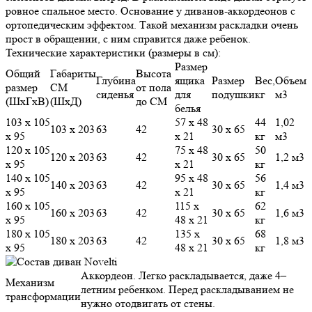
ровное спальное место. Основание у диванов-аккордеонов с
ортопедическим эффектом. Такой механизм раскладки очень
прост в обращении, с ним справится даже ребенок.
Технические характеристики (размеры в см):
Размер
Общий
Габариты
Высота
Глубина
ящика
Размер
Вес,
Объем
размер
СМ
от пола
сиденья
для
подушки
кг
м3
(ШхГхВ)
(ШхД)
до СМ
белья
103 х 105
57 х 48
44
1,02
103 х 203
63
42
30 х 65
х 95
х 21
кг
м3
120 х 105
75 х 48
50
120 х 203
63
42
30 х 65
1,2 м3
х 95
х 21
кг
140 х 105
95 х 48
56
140 х 203
63
42
30 х 65
1,4 м3
х 95
х 21
кг
160 х 105
115 х
62
160 х 203
63
42
30 х 65
1,6 м3
х 95
48 х 21
кг
180 х 105
135 х
68
180 х 203
63
42
30 х 65
1,8 м3
х 95
48 х 21
кг
Аккордеон. Легко раскладывается, даже 4–
Механизм
летним ребенком. Перед раскладыванием не
трансформации
нужно отодвигать от стены.