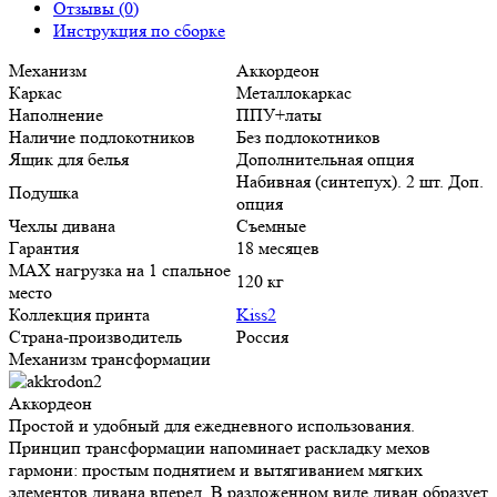
Отзывы (0)
Инструкция по сборке
Механизм
Аккордеон
Каркас
Металлокаркас
Наполнение
ППУ+латы
Наличие подлокотников
Без подлокотников
Ящик для белья
Дополнительная опция
Набивная (синтепух). 2 шт. Доп.
Подушка
опция
Чехлы дивана
Съемные
Гарантия
18 месяцев
MAX нагрузка на 1 спальное
120 кг
место
Коллекция принта
Kiss2
Страна-производитель
Россия
Механизм трансформации
Аккордеон
Простой и удобный для ежедневного использования.
Принцип трансформации напоминает раскладку мехов
гармони: простым поднятием и вытягиванием мягких
элементов дивана вперед. В разложенном виде диван образует