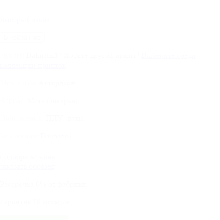
Быстрый заказ
В избранное
Dalmatin1
?
Хотите другой принт?
Выберите среди
Принт:
коллекции принтов
Аккордеон
Механизм:
Металлокаркас
Каркас:
ППУ+латы
Наполнение:
Dalmatin1
Коллекция:
подобрать ткань
заказать образец
Рассрочка
0%
от фабрики
Гарантия
18
месяцев