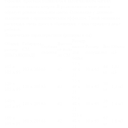
гармони: простым поднятием и вытягиванием мягких
элементов дивана вперед. В разложенном виде диван
образует ровное спальное место. Основание у диванов-
аккордеонов с ортопедическим эффектом. Такой механизм
раскладки очень прост в обращении, с ним справится даже
ребенок.
Технические характеристики (размеры в см):
Размер
Общий
Габариты
Высота
Глубина
ящика
Размер
Вес,
Объем
размер
СМ
от пола
сиденья
для
подушки
кг
м3
(ШхГхВ)
(ШхД)
до СМ
белья
57 х
103 х
44
1,02
103 х 203
63
42
48 х
30 х 65
105 х 95
кг
м3
21
75 х
120 х
50
120 х 203
63
42
48 х
30 х 65
1,2 м3
105 х 95
кг
21
95 х
140 х
56
140 х 203
63
42
48 х
30 х 65
1,4 м3
105 х 95
кг
21
115 х
160 х
62
160 х 203
63
42
48 х
30 х 65
1,6 м3
105 х 95
кг
21