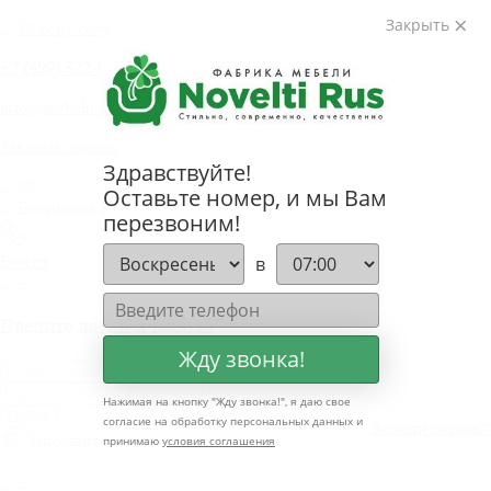
Закрыть
+
7 (499) 322-80-81
info@mebelnovelti.ru
Заказать звонок
Здравствуйте!
Оставьте номер, и мы Вам
перезвоним!
Войти
в
Введите логин и пароль
Жду звонка!
Нажимая на кнопку "
Жду звонка!
", я даю свое
Войти
согласие на обработку персональных данных и
Забыли пароль?
Забыли логин?
Запомнить меня
принимаю
условия соглашения