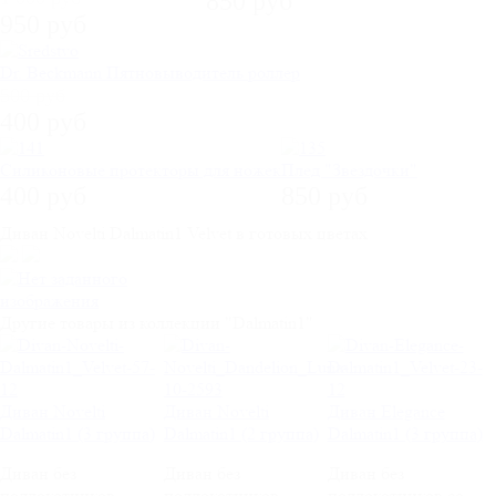
850 руб
950 руб
Dr. Beckmann Пятновыводитель роллер
500 руб
400 руб
Силиконовые протекторы для ножек
Плед "Звездочки"
400 руб
850 руб
Диван Novelti Dalmatin1 Velvet в готовых цветах
Другие товары из коллекции "Dalmatin1"
Диван Novelti
Диван Novelti
Диван Elegance
Dalmatin1 (3 группа)
Dalmatin1 (2 группа)
Dalmatin1 (3 группа)
Диван без
Диван без
Диван без
подлокотников
подлокотников
подлокотников со