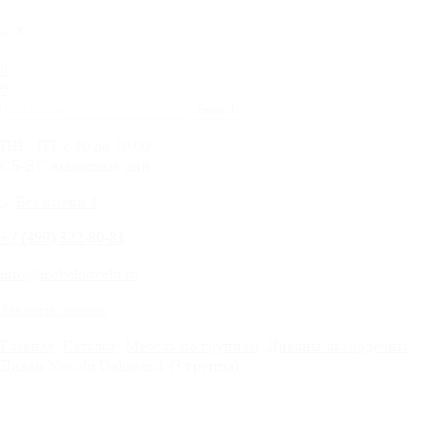
0
0
ПН - ПТ с 10 до 20.00
СБ-ВС выходные дни
+
7 (499) 322-80-81
info@mebelnovelti.ru
Заказать звонок
Главная
Каталог
Мебель по группам
Диваны-аккордеоны
Диван Novelti Dalmatin1 (3 группа)