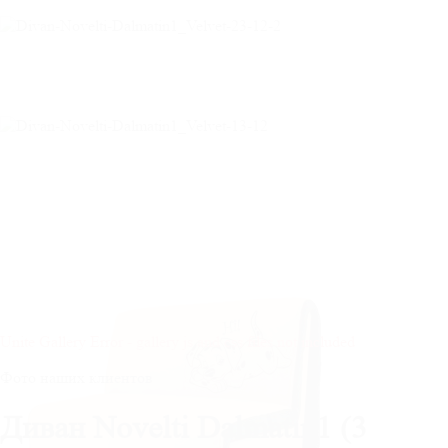
Unite Gallery Error - gallery js and css files not included
Фото наших клиентов
Диван Novelti Dalmatin1 (3