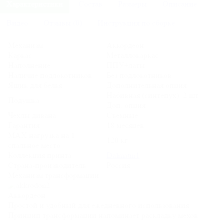
Характеристики
Состав
Размеры
Описание
Видео
Отзывы (0)
Инструкция по сборке
Механизм
Аккордеон
Каркас
Металлокаркас
Наполнение
ППУ+латы
Наличие подлокотников
Без подлокотников
Ящик для белья
Дополнительная опция
Набивная (синтепух). 2 шт.
Подушка
Доп. опция
Чехлы дивана
Съемные
Гарантия
18 месяцев
MAX нагрузка на 1
120 кг
спальное место
Коллекция принта
Dalmatin1
Страна-производитель
Россия
Механизм трансформации
Аккордеон
Простой и удобный для ежедневного использования.
Принцип трансформации напоминает раскладку мехов