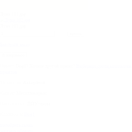
Луна 101.jpg
Луна 102.jpg
Быстрый заказ
В избранное
Dog1
?
Хотите другой принт?
Выберите среди коллекции
Принт:
принтов
Аккордеон
Механизм:
Металлокаркас
Каркас:
ППУ+латы
Наполнение:
Dog1
Коллекция:
подобрать ткань
заказать образец