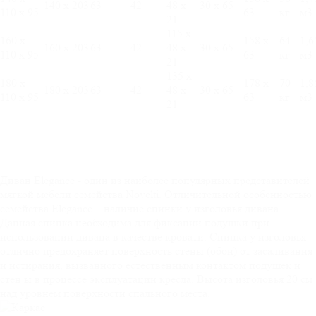
140 х 203
63
42
48 х
30 х 65
110 х 95
63
кг
м3
21
115 х
160 х
158 х
64
1,6
160 х 203
63
42
48 х
30 х 65
110 х 95
63
кг
м3
21
135 х
180 х
178 х
70
1,8
180 х 203
63
42
48 х
30 х 65
110 х 95
63
кг
м3
21
Диван Elegance - один из наиболее популярных представителей
мягкой мебели семейства Novelti. Отличительной особенностью
семейства Elegance – наличие спинки у изголовья дивана.
Данная спинка необходима для фиксации подушки при
использовании дивана в качестве кровати. Спинка у изголовья
отлично предохраняет поверхность стены (обои) от засаливания
и истирания, вызванного естественным контактом подушек и
стен ы в процессе эксплуатации кресла. Высота изголовья 20 см
над уровнем поверхности спального места.