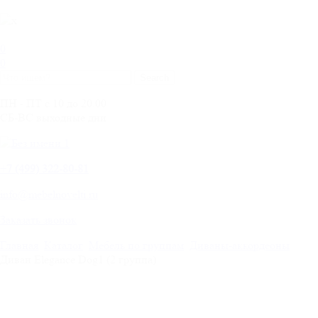
0
0
ПН - ПТ с 10 до 20.00
СБ-ВС выходные дни
+
7 (499) 322-80-81
info@mebelnovelti.ru
Заказать звонок
Главная
Каталог
Мебель по группам
Диваны-аккордеоны
Диван Elegance Dog1 (2 группа)