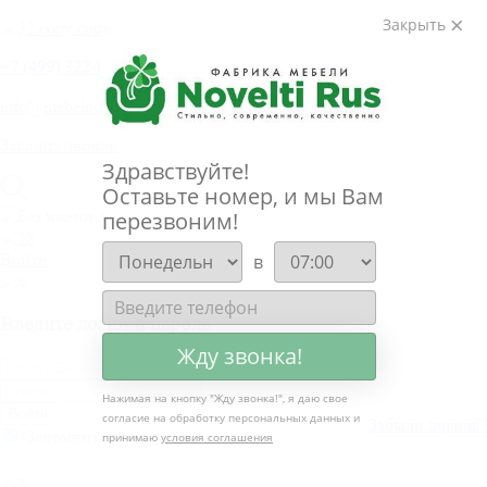
Закрыть
+
7 (499) 322-80-81
info@mebelnovelti.ru
Заказать звонок
Здравствуйте!
Оставьте номер, и мы Вам
перезвоним!
Войти
в
Введите логин и пароль
Жду звонка!
Нажимая на кнопку "
Жду звонка!
", я даю свое
Войти
согласие на обработку персональных данных и
Забыли пароль?
Забыли логин?
Запомнить меня
принимаю
условия соглашения