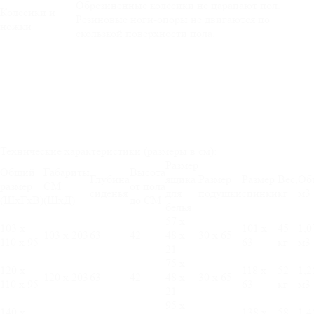
Обрезиненные колёсики не царапают пол.
Колесики и
Резиновые ноги-опоры не двигаются по
ножки
скользкой поверхности пола.
Технические характеристики (размеры в см):
Размер
Общий
Габариты
Высота
Глубина
ящика
Размер
Размер
Вес,
Об
размер
СМ
от пола
сиденья
для
подушки
спинки
кг
м3
(ШхГхВ)
(ШхД)
до СМ
белья
57 х
103 х
101 х
45
1,0
103 х 203
63
42
48 х
30 х 65
110 х 95
63
кг
м3
21
75 х
120 х
118 х
52
1,2
120 х 203
63
42
48 х
30 х 65
110 х 95
63
кг
м3
21
95 х
140 х
138 х
58
1,4