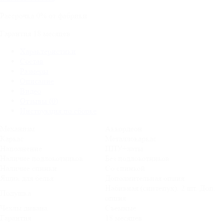
Рассрочка
0%
от фабрики
Гарантия
18
месяцев
Характеристики
Состав
Размеры
Описание
Видео
Отзывы (0)
Инструкция по сборке
Механизм
Аккордеон
Каркас
Металлокаркас
Наполнение
ППУ+латы
Наличие подлокотников
Без подлокотников
Наличие спинки
Со спинкой
Ящик для белья
Дополнительная опция
Набивная (синтепух). 2 шт. Доп.
Подушка
опция
Чехлы дивана
Съемные
Гарантия
18 месяцев