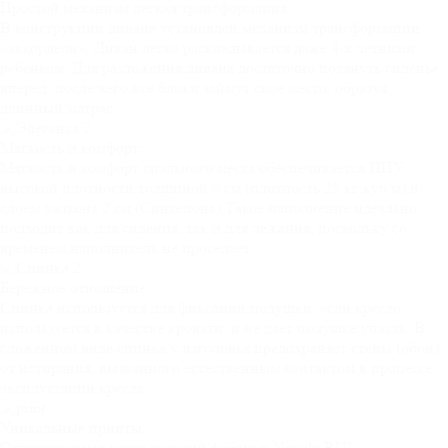
Простой механизм
легкая трансформация
В конструкции дивана установлен механизм трансформации
«аккордеон». Диван легко раскладывается даже 4-х летними
ребенком. Для разложения дивана достаточно потянуть сиденье
вперед, после чего все блоки займут свое место, образуя
длинный матрас.
Мягкость и
комфорт
Мягкость и комфорт спального места обеспечивается ППУ
высокой плотности толщиной 8 см (плотность 25 кг\куб.м) и
слоем халкона 2 см (Синтепона).Такое наполнение идеально
подходит как для сидения, так и для лежания, поскольку со
временем наполнитель не проседает
Бережное
отношение
Спинка используется для фиксации подушки, если кресло
используется в качестве кровати, и не дает подушке упасть. В
сложенном виде спинка у изголовья предохраняет стены (обои)
от истирания, вызванного естественным контактом в процессе
эксплуатации кресла.
Уникальные
принты
Отличительная черта изделий фабрики Novelti RUS–