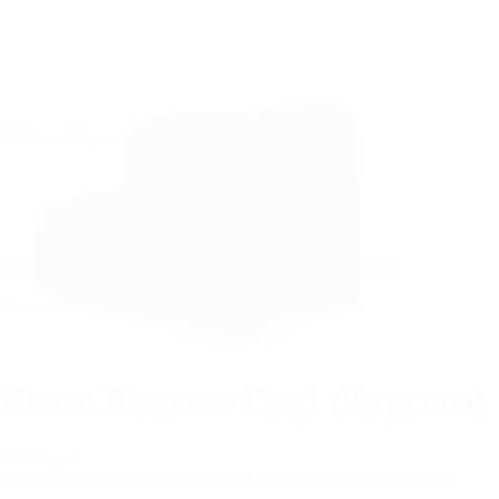
Unite Gallery Error - gallery js and css files not included
Фото наших клиентов
Диван Elegance Dog1 (2 группа)
38 126 руб
Рассрочка 0-0-6! за
сумма
р/мес
?
Подробнее об условиях на