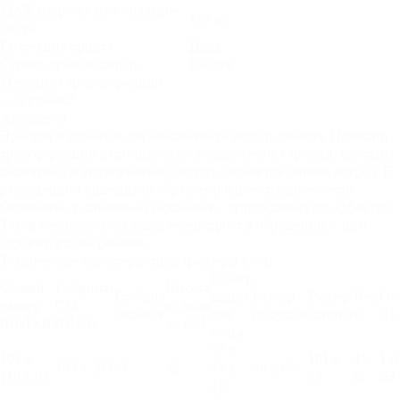
MAX нагрузка на 1 спальное
120 кг
место
Коллекция принта
Dog1
Страна-производитель
Россия
Механизм трансформации
Аккордеон
Простой и удобный для ежедневного использования. Принцип
трансформации напоминает раскладку мехов гармони: простым
поднятием и вытягиванием мягких элементов дивана вперед. В
разложенном виде диван образует ровное спальное место.
Основание у диванов-аккордеонов с ортопедическим эффектом.
Такой механизм раскладки очень прост в обращении, с ним
справится даже ребенок.
Технические характеристики (размеры в см):
Размер
Общий
Габариты
Высота
Глубина
ящика
Размер
Размер
Вес,
Об
размер
СМ
от пола
сиденья
для
подушки
спинки
кг
м3
(ШхГхВ)
(ШхД)
до СМ
белья
57 х
103 х
101 х
45
1,0
103 х 203
63
42
48 х
30 х 65
110 х 95
63
кг
м3
21