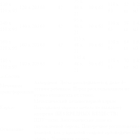
75 х
120 х
118 х
52
1,2
120 х 203
63
42
48 х
30 х 65
110 х 95
63
кг
м3
21
95 х
140 х
138 х
58
1,4
140 х 203
63
42
48 х
30 х 65
110 х 95
63
кг
м3
21
115 х
160 х
158 х
64
1,6
160 х 203
63
42
48 х
30 х 65
110 х 95
63
кг
м3
21
135 х
180 х
178 х
70
1,8
180 х 203
63
42
48 х
30 х 65
110 х 95
63
кг
м3
21
Аккордеон. Легко раскладывается, даже 4–
Механизм
летним ребенком. Перед раскладыванием не
трансформации
нужно отодвигать от стены.
Металлический цельносварной каркас.
Каркас
Порошковая окраска метала не вызывает
аллергии (БЕЗ ВРЕДНЫХ ВЕЩЕСТВ).
ППУ+латы. Анатомические латы из
гнутоклееной березы. Поперечное расположение
Основание
ламелей, как у кроватей создают ортопедический
эффект. Усиленная ламель