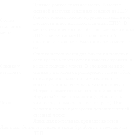
Цельное ровное спальное место. В местах
сильной нагрузки (сидения) сендвич из ППУ
(многослойный пенополеуритан повышенной
Состав
жесткости плюс высокоэластичный ППУ). В
спального
местах технического изгиба - высокоэластичный
места
ППУ. Сверху тонкое ППУ повышенной
плотности и холлкон. Высота мягкого места 10
см.
Спинка используется для фиксации подушки,
если кресло используется в качестве кровати, и
Спинка у
не дает подушке упасть. В сложенном виде
изголовья
спинка у изголовья предохраняет стены (обои)
от истирания, вызванного естественным
контактом в процессе эксплуатации кресла.
Матрас в наматраснике из ткани Spanbond.
Наружный чехол на молнии (удобно сдать в
Чехлы
химчистку только чехол, без матраса). При
желании можно приобрести дополнительный
съемный чехол.
Ящик для постельных принадлежностей
Ящик для белья
изготовлен в ткани Spunbond и имеет дно из
ДВП