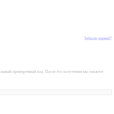
Забыли пароль?
Забыли логин?
иальный проверочный код. После его получения вы сможете