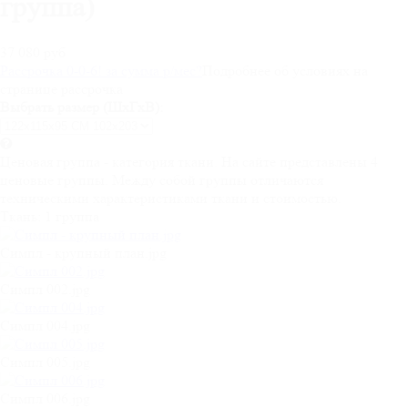
группа)
37 080 руб
Рассрочка 0-0-6! за
сумма
р/мес
?
Подробнее об условиях на
странице рассрочка
Выбрать размер (ШхГхВ):
Ценовая группа - категория ткани. На сайте представлены 4
ценовые группы. Между собой группы отличаются
техническими характеристиками ткани и стоимостью.
Ткань:
1 группа
Симпл - крупный план.jpg
Симпл 002.jpg
Симпл 004.jpg
Симпл 005.jpg
Симпл 006.jpg