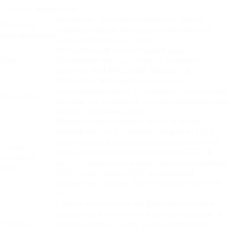
Аккордеон. Легко раскладывается, даже 4–
Механизм
летним ребенком. Перед раскладыванием не
трансформации
нужно отодвигать от стены.
Металлический цельносварной каркас.
Каркас
Порошковая окраска метала не вызывает
аллергии (БЕЗ ВРЕДНЫХ ВЕЩЕСТВ).
ППУ+латы. Анатомические латы из
гнутоклееной березы. Поперечное расположение
Основание
ламелей, как у кроватей создают ортопедический
эффект. Усиленная ламель
Цельное ровное спальное место. В местах
сильной нагрузки (сидения) сендвич из ППУ
(многослойный пенополеуритан повышенной
Состав
жесткости плюс высокоэластичный ППУ). В
спального
местах технического изгиба - высокоэластичный
места
ППУ. Сверху тонкое ППУ повышенной
плотности и холлкон. Высота мягкого места 10
см.
Спинка используется для фиксации подушки,
если кресло используется в качестве кровати, и
Спинка у
не дает подушке упасть. В сложенном виде