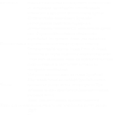
изголовья
спинка у изголовья предохраняет стены (обои)
от истирания, вызванного естественным
контактом в процессе эксплуатации кресла.
Подлокотники выполняют функцию
своеобразных защитных барьеров и
обеспечивают безопасность малышей во время
сна. Форма подлокотников специально
выполнена без прямых углов, для снижения
Подлокотники
вероятности получения травм и ушибов.
Отличительной чертой серии Favor от серии
Maks (также серия моделей с подлокотниками)
стало использование экокожи при изготовлении
подлокотников и отсутствие вставок из
материала-компаньона.
Матрас в наматраснике из ткани Spanbond.
Наружный чехол на молнии (удобно сдать в
Чехлы
химчистку только чехол, без матраса). При
желании можно приобрести дополнительный
съемный чехол.
Ящик для постельных принадлежностей
Ящик для белья
изготовлен в ткани Spunbond и имеет дно из
ДВП