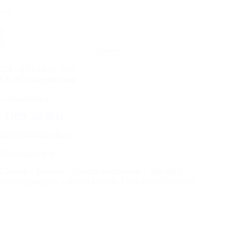
0
0
ПН - ПТ с 10 до 20.00
СБ-ВС выходные дни
+
7 (499) 322-80-81
info@mebelnovelti.ru
Заказать звонок
Главная
Каталог
Мебель по группам
Диваны с
подлокотниками
Диван-кровать Favor Dog4 (3 группа)