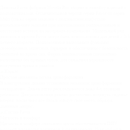
Диваны Favor фабрики Novelti Rus входит в линейку изделий с
подлокотниками. Отличительной чертой серии Favor от серии
Maks (также серия моделей с подлокотниками) стало
использование экокожи при изготовлении подлокотников и
отсутствие вставок из материала-компаньона. Модельный ряд
диванов и кресел Favor могут быть использованы для детей с 2-3
летнего возраста. Подлокотники выполняют функцию
своеобразных защитных барьеров и обеспечивают безопасность
малышей во время сна. Форма подлокотников специально
выполнена без прямых углов, для снижения вероятности
получения травм и ушибов.
Простой механизм
легкая трансформация
В конструкции дивана установлен механизм трансформации
«аккордеон». Диван легко раскладывается даже 4-х летними
ребенком. Для разложения дивана достаточно потянуть сиденье
вперед, после чего все блоки займут свое место, образуя
длинный матрас.
Мягкость и
комфорт
Мягкость и комфорт спального места обеспечивается ППУ
высокой плотности толщиной 8 см (плотность 25 кг\куб.м) и