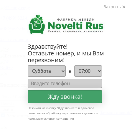
Закрыть
+
7 (499) 322-80-81
info@mebelnovelti.ru
Заказать звонок
Здравствуйте!
Оставьте номер, и мы Вам
перезвоним!
Войти
в
Введите логин и пароль
Жду звонка!
Нажимая на кнопку "
Жду звонка!
", я даю свое
Войти
Забыли пароль?
Забыли логин?
согласие на обработку персональных данных и
Запомнить меня
принимаю
условия соглашения