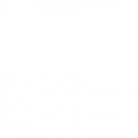
Обрезиненные колёсики не царапают пол.
Колесики и
Резиновые ноги-опоры не двигаются по
ножки
скользкой поверхности пола.
Технические характеристики (размеры в см):
Размер
Общий
Габариты
Высота
Глубина
ящика
Размер
размер
СМ
от пола
Размер спинки
сиденья
для
подушки
(ШхГхВ)
(ШхД)
до СМ
белья
Размер
Общий
Габариты
Высота
Глубина
ящика
Размер
Размер
размер
СМ
от пола
сиденья
для
подушки
подлокотнико
(ШхГхВ)
(ШхД)
до СМ
белья
57 х
122 х
102 х 203
63
42
48 х
30 х 65
10 х 115 х 62