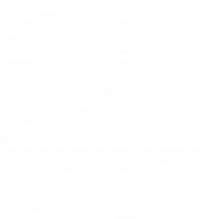
Наличие подлокотников
С подлокотниками
Наличие спинки
Со спинкой
Ящик для белья
Дополнительная опция
Набивная (синтепух). 2 шт. Доп.
Подушка
опция
Чехлы дивана
Съемные
Гарантия
18 месяцев
MAX нагрузка на 1 спальное
150 кг
место
Коллекция принта
Dog4
Страна-производитель
Россия
Механизм трансформации
Аккордеон
Простой и удобный для ежедневного использования. Принцип
трансформации напоминает раскладку мехов гармони: простым
поднятием и вытягиванием мягких элементов дивана вперед. В
разложенном виде диван образует ровное спальное место.
Основание у диванов-аккордеонов с ортопедическим эффектом.
Такой механизм раскладки очень прост в обращении, с ним
справится даже ребенок.
Технические характеристики (размеры в см):
Размер