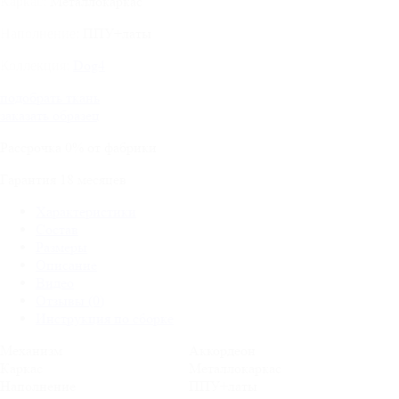
Металлокаркас
Каркас:
ППУ+латы
Наполнение:
Dog4
Коллекция:
подобрать ткань
заказать образец
Рассрочка
0%
от фабрики
Гарантия
18
месяцев
Характеристики
Состав
Размеры
Описание
Видео
Отзывы (0)
Инструкция по сборке
Механизм
Аккордеон
Каркас
Металлокаркас
Наполнение
ППУ+латы