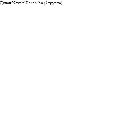
Диван Novelti Dandelion (3 группа)
Здравствуйте!
Оставьте номер, и мы Вам
перезвоним!
Позвоните мне!