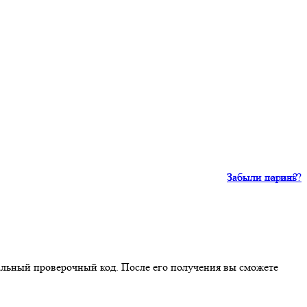
Забыли пароль?
Забыли логин?
иальный проверочный код. После его получения вы сможете