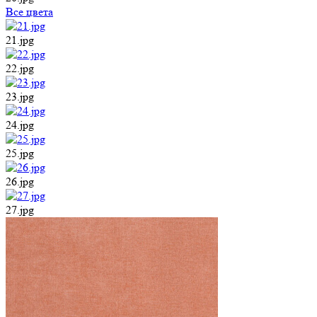
Все цвета
21.jpg
22.jpg
23.jpg
24.jpg
25.jpg
26.jpg
27.jpg