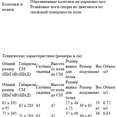
Обрезиненные колёсики не царапают пол.
Колесики и
Резиновые ноги-опоры не двигаются по
ножки
скользкой поверхности пола.
Технические характеристики (размеры в см):
Размер
Общий
Габариты
Высота
Глубина
ящика
Размер
Вес,
Объем
размер
СМ
от пола
сиденья
для
подушки
кг
м3
(ШхГхВ)
(ШхД)
до СМ
белья
Размер
Общий
Габариты
Высота
Глубина
ящика
Размер
Вес,
Объем
размер
СМ
от пола
сиденья
для
подушки
кг
м3
(ШхГхВ)
(ШхД)
до СМ
белья
62 х 105
27 х 48
33
0,72
62 х 203
63
42
30 х 65
х 95
х 21
кг
м3
71 х 105
37 х 48
36
0,83
71 х 203
63
42
30 х 65