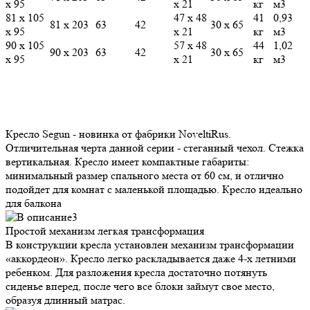
х 95
х 21
кг
м3
81 х 105
47 х 48
41
0,93
81 х 203
63
42
30 х 65
х 95
х 21
кг
м3
90 х 105
57 х 48
44
1,02
90 х 203
63
42
30 х 65
х 95
х 21
кг
м3
Кресло Segun - новинка от фабрики NoveltiRus.
Отличительная черта данной серии - стеганный чехол. Стежка
вертикальная. Кресло имеет компактные габариты:
минимальный размер спального места от 60 см, и отлично
подойдет для комнат с маленькой площадью. Кресло идеально
для балкона
Простой механизм
легкая трансформация
В конструкции кресла установлен механизм трансформации
«аккордеон». Кресло легко раскладывается даже 4-х летними
ребенком. Для разложения кресла достаточно потянуть
сиденье вперед, после чего все блоки займут свое место,
образуя длинный матрас.