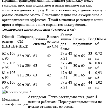
Принцип трансформации напоминает раскладку мехов
гармони: простым поднятием и вытягиванием мягких
элементов дивана вперед. В разложенном виде диван образует
ровное спальное место. Основание у диванов-аккордеонов с
ортопедическим эффектом. Такой механизм раскладки очень
прост в обращении, с ним справится даже ребенок.
Технические характеристики (размеры в см):
Размер
Общий
Габариты
Высота
Глубина
ящика
Размер
Вес,
Объем
размер
СМ
от пола
сиденья
для
подушки
кг
м3
(ШхГхВ)
(ШхД)
до СМ
белья
62 х 105
27 х 48
33
0,72
62 х 203
63
42
30 х 65
х 95
х 21
кг
м3
71 х 105
37 х 48
36
0,83
71 х 203
63
42
30 х 65
х 95
х 21
кг
м3
81 х 105
47 х 48
41
0,93
81 х 203
63
42
30 х 65
х 95
х 21
кг
м3
90 х 105
57 х 48
44
1,02
90 х 203
63
42
30 х 65
х 95
х 21
кг
м3
Аккордеон. Легко раскладывается, даже 4–
Механизм
летним ребенком. Перед раскладыванием не
трансформации
нужно отодвигать от стены.