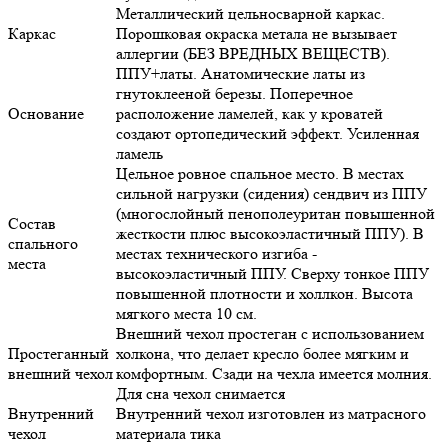
Металлический цельносварной каркас.
Каркас
Порошковая окраска метала не вызывает
аллергии (БЕЗ ВРЕДНЫХ ВЕЩЕСТВ).
ППУ+латы. Анатомические латы из
гнутоклееной березы. Поперечное
Основание
расположение ламелей, как у кроватей
создают ортопедический эффект. Усиленная
ламель
Цельное ровное спальное место. В местах
сильной нагрузки (сидения) сендвич из ППУ
(многослойный пенополеуритан повышенной
Состав
жесткости плюс высокоэластичный ППУ). В
спального
местах технического изгиба -
места
высокоэластичный ППУ. Сверху тонкое ППУ
повышенной плотности и холлкон. Высота
мягкого места 10 см.
Внешний чехол простеган с использованием
Простеганный
холкона, что делает кресло более мягким и
внешний чехол
комфортным. Сзади на чехла имеется молния.
Для сна чехол снимается
Внутренний
Внутренний чехол изготовлен из матрасного
чехол
материала тика