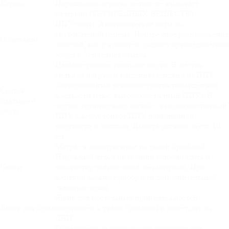
Каркас
Порошковая окраска метала не вызывает
аллергии (БЕЗ ВРЕДНЫХ ВЕЩЕСТВ).
ППУ+латы. Анатомические латы из
гнутоклееной березы. Поперечное расположение
Основание
ламелей, как у кроватей создают ортопедический
эффект. Усиленная ламель
Цельное ровное спальное место. В местах
сильной нагрузки (сидения) сендвич из ППУ
(многослойный пенополеуритан повышенной
Состав
жесткости плюс высокоэластичный ППУ). В
спального
местах технического изгиба - высокоэластичный
места
ППУ. Сверху тонкое ППУ повышенной
плотности и холлкон. Высота мягкого места 10
см.
Матрас в наматраснике из ткани Spanbond.
Наружный чехол на молнии (удобно сдать в
Чехлы
химчистку только чехол, без матраса). При
желании можно приобрести дополнительный
съемный чехол.
Ящик для постельных принадлежностей
Ящик для белья
изготовлен в ткани Spunbond и имеет дно из
ДВП
Обрезиненные колёсики не царапают пол.