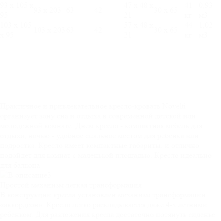
93 х 105 х
47 х 48 х
41
0,93
93 х 203
63
42
30 х 65
95
21
кг
м3
103 х 105
57 х 48 х
44
1,02
103 х 203
63
42
30 х 65
х 95
21
кг
м3
Практичное и привлекательное кресло-кровать Novelti
организует зону сна и отдыха в современной детской или
молодежной комнате. Днем кресло - компактная мебель для
отдыха, ночью - удобное спальное местом для ребенка или
подростка. Кресло имеет компактные габариты, и отлично
подойдет для комнат с маленькой площадью. Кресло идеально
для балкона
Простой механизм
легкая трансформация
В конструкции кресла установлен механизм трансформации
«аккордеон». Кресло легко раскладывается даже 4-х летними
ребенком. Для разложения кресла достаточно потянуть сиденье