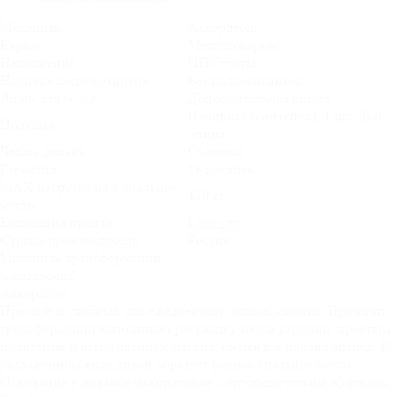
Механизм
Аккордеон
Каркас
Металлокаркас
Наполнение
ППУ+латы
Наличие подлокотников
Без подлокотников
Ящик для белья
Дополнительная опция
Набивная (синтепух). 1 шт. Доп.
Подушка
опция
Чехлы дивана
Съемные
Гарантия
18 месяцев
MAX нагрузка на 1 спальное
120 кг
место
Коллекция принта
Lune cats
Страна-производитель
Россия
Механизм трансформации
Аккордеон
Простой и удобный для ежедневного использования. Принцип
трансформации напоминает раскладку мехов гармони: простым
поднятием и вытягиванием мягких элементов дивана вперед. В
разложенном виде диван образует ровное спальное место.
Основание у диванов-аккордеонов с ортопедическим эффектом.