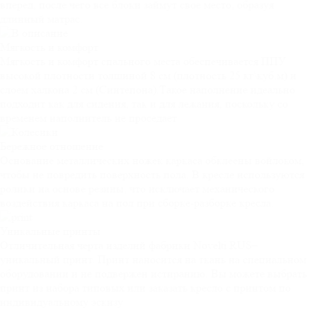
вперед, после чего все блоки займут свое место, образуя
длинный матрас.
Мягкость и
комфорт
Мягкость и комфорт спального места обеспечивается ППУ
высокой плотности толщиной 8 см (плотность 25 кг\куб.м) и
слоем халкона 2 см (Синтепона).Такое наполнение идеально
подходит как для сидения, так и для лежания, поскольку со
временем наполнитель не проседает
Бережное
отношение
Основание металлических ножек каркаса обклеены войлоком,
чтобы не повредить поверхность пола. В кресле используются
ролики на основе резины, что исключает механического
воздействия каркаса на пол при сборке-разборке кресла.
Уникальные
принты
Отличительная черта изделий фабрики Novelti RUS–
уникальный принт. Принт наносится на ткань на специальном
оборудовании и не подвержен истиранию. Вы можете выбрать
принт из набора типовых или заказать кресло с принтом по
индивидуальному эскизу