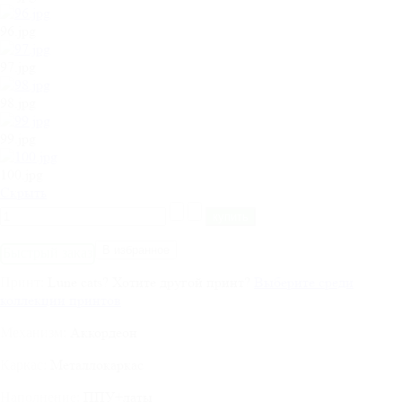
96.jpg
97.jpg
98.jpg
99.jpg
100.jpg
Cкрыть
В избранное
Быстрый заказ
Lune cats
?
Хотите другой принт?
Выберите среди
Принт:
коллекции принтов
Аккордеон
Механизм:
Металлокаркас
Каркас:
ППУ+латы
Наполнение: