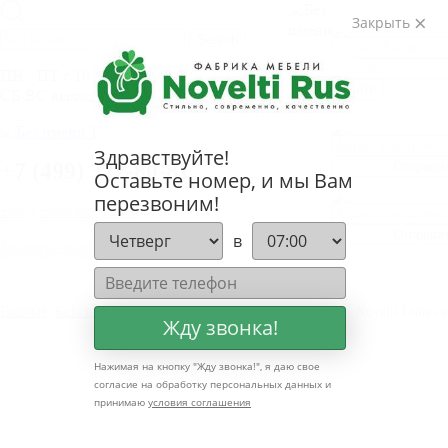
ВОЙТИ
Закрыть
ПН - ПТ с 10 до 20.00
Войти
СБ-ВС выходные дни
ЗАБЫЛИ 
ЗАБЫЛИ 
Здравствуйте!
+
7 (499) 322-80-81
Отправи
Оставьте номер, и мы Вам
перезвоним!
info@mebelnovelti.ru
Отправи
в
Заказать звонок
Главная
Каталог
Кресло-кровати Novelti
Кресло-кровать Novelti Lune ca
Жду звонка!
Нажимая на кнопку "
Жду звонка!
", я даю свое
согласие на обработку персональных данных и
принимаю
условия соглашения