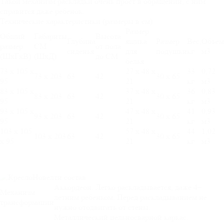
Такой механизм раскладки очень прост в обращении, с ним
справится даже ребенок.
Технические характеристики (размеры в см):
Размер
Общий
Габариты
Высота
Глубина
ящика
Размер
Вес,
Объем
размер
СМ
от пола
сиденья
для
подушки
кг
м3
(ШхГхВ)
(ШхД)
до СМ
белья
73 х 105 х
27 х 48 х
33
0,72
73 х 203
63
42
30 х 65
95
21
кг
м3
83 х 105 х
37 х 48 х
36
0,83
83 х 203
63
42
30 х 65
95
21
кг
м3
93 х 105 х
47 х 48 х
41
0,93
93 х 203
63
42
30 х 65
95
21
кг
м3
103 х 105
57 х 48 х
44
1,02
103 х 203
63
42
30 х 65
х 95
21
кг
м3
Аккордеон. Легко раскладывается, даже 4–
Механизм
летним ребенком. Перед раскладыванием не
трансформации
нужно отодвигать от стены.
Металлический цельносварной каркас.