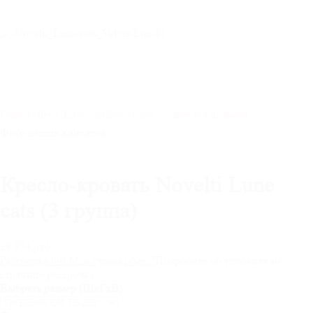
Unite Gallery Error - gallery js and css files not included
Фото наших клиентов
Кресло-кровать Novelti Lune
cats (3 группа)
28 974 руб
Рассрочка 0-0-6! за
сумма
р/мес
?
Подробнее об условиях на
странице рассрочка
Выбрать размер (ШхГхВ):