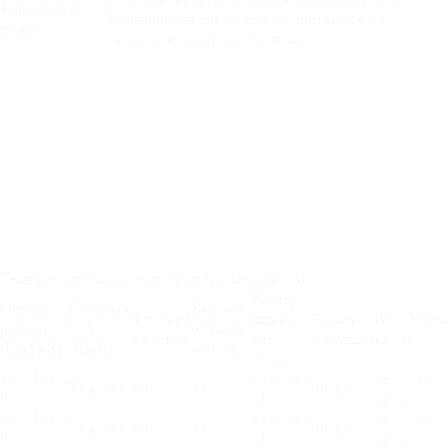
Колесики и
Резиновые ноги-опоры не двигаются по
ножки
скользкой поверхности пола.
Технические характеристики (размеры в см):
Размер
Общий
Габариты
Высота
Глубина
ящика
Размер
Вес,
Объем
размер
СМ
от пола
сиденья
для
подушки
кг
м3
(ШхГхВ)
(ШхД)
до СМ
белья
73 х 105 х
27 х 48 х
33
0,72
73 х 203
63
42
30 х 65
95
21
кг
м3
83 х 105 х
37 х 48 х
36
0,83
83 х 203
63
42
30 х 65
95
21
кг
м3