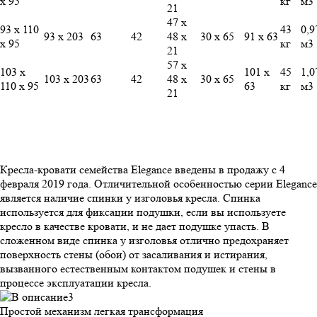
х 95
кг
м3
21
47 х
93 х 110
43
0,9
93 х 203
63
42
48 х
30 х 65
91 х 63
х 95
кг
м3
21
57 х
103 х
101 х
45
1,0
103 х 203
63
42
48 х
30 х 65
110 х 95
63
кг
м3
21
Кресла-кровати семейства Elegance введены в продажу с 4
февраля 2019 года. Отличительной особенностью серии Elegance
является наличие спинки у изголовья кресла. Спинка
используется для фиксации подушки, если вы используете
кресло в качестве кровати, и не дает подушке упасть. В
сложенном виде спинка у изголовья отлично предохраняет
поверхность стены (обои) от засаливания и истирания,
вызванного естественным контактом подушек и стены в
процессе эксплуатации кресла.
Простой механизм
легкая трансформация