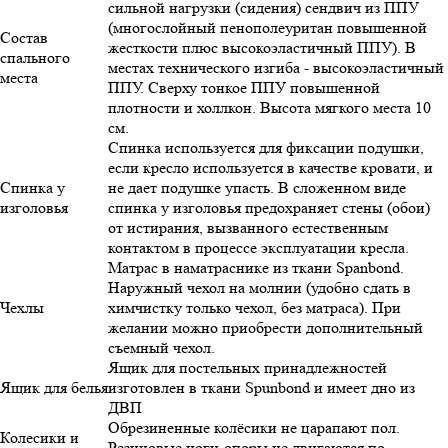
сильной нагрузки (сидения) сендвич из ППУ
(многослойный пенополеуритан повышенной
Состав
жесткости плюс высокоэластичный ППУ). В
спального
местах технического изгиба - высокоэластичный
места
ППУ. Сверху тонкое ППУ повышенной
плотности и холлкон. Высота мягкого места 10
см.
Спинка используется для фиксации подушки,
если кресло используется в качестве кровати, и
Спинка у
не дает подушке упасть. В сложенном виде
изголовья
спинка у изголовья предохраняет стены (обои)
от истирания, вызванного естественным
контактом в процессе эксплуатации кресла.
Матрас в наматраснике из ткани Spanbond.
Наружный чехол на молнии (удобно сдать в
Чехлы
химчистку только чехол, без матраса). При
желании можно приобрести дополнительный
съемный чехол.
Ящик для постельных принадлежностей
Ящик для белья
изготовлен в ткани Spunbond и имеет дно из
ДВП
Обрезиненные колёсики не царапают пол.
Колесики и
Резиновые ноги-опоры не двигаются по