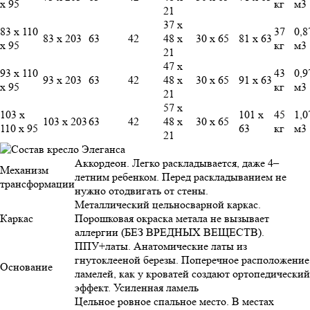
х 95
кг
м3
21
37 х
83 х 110
37
0,8
83 х 203
63
42
48 х
30 х 65
81 х 63
х 95
кг
м3
21
47 х
93 х 110
43
0,9
93 х 203
63
42
48 х
30 х 65
91 х 63
х 95
кг
м3
21
57 х
103 х
101 х
45
1,0
103 х 203
63
42
48 х
30 х 65
110 х 95
63
кг
м3
21
Аккордеон. Легко раскладывается, даже 4–
Механизм
летним ребенком. Перед раскладыванием не
трансформации
нужно отодвигать от стены.
Металлический цельносварной каркас.
Каркас
Порошковая окраска метала не вызывает
аллергии (БЕЗ ВРЕДНЫХ ВЕЩЕСТВ).
ППУ+латы. Анатомические латы из
гнутоклееной березы. Поперечное расположение
Основание
ламелей, как у кроватей создают ортопедический
эффект. Усиленная ламель
Цельное ровное спальное место. В местах