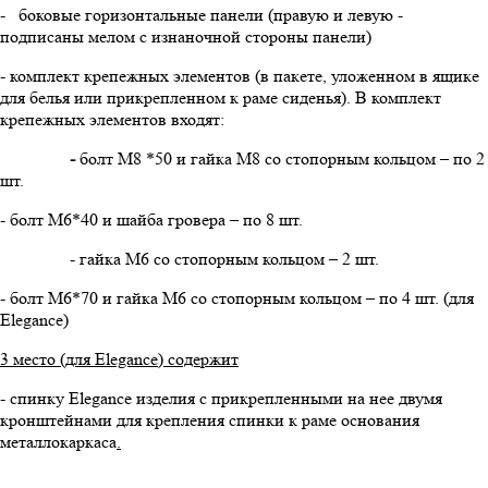
- боковые горизонтальные панели (правую и левую -
подписаны мелом с изнаночной стороны панели)
- комплект крепежных элементов (в пакете, уложенном в ящике
для белья или прикрепленном к раме сиденья). В комплект
крепежных элементов входят:
-
болт М8 *50 и гайка М8 со стопорным кольцом – по 2
шт.
- болт М6*40 и шайба гровера – по 8 шт.
- гайка М6 со стопорным кольцом – 2 шт.
- болт М6*70 и гайка М6 со стопорным кольцом – по 4 шт. (для
Elegance)
3 место (для
Elegance
) содержит
- спинку Elegance изделия с прикрепленными на нее двумя
кронштейнами для крепления спинки к раме основания
металлокаркаса
.