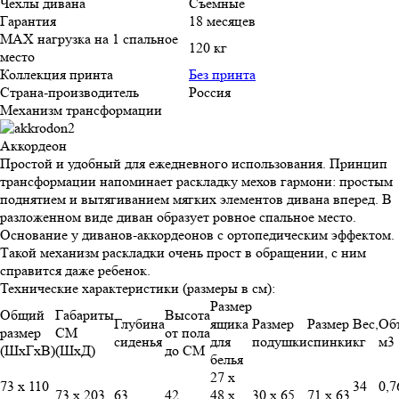
Чехлы дивана
Съемные
Гарантия
18 месяцев
MAX нагрузка на 1 спальное
120 кг
место
Коллекция принта
Без принта
Страна-производитель
Россия
Механизм трансформации
Аккордеон
Простой и удобный для ежедневного использования. Принцип
трансформации напоминает раскладку мехов гармони: простым
поднятием и вытягиванием мягких элементов дивана вперед. В
разложенном виде диван образует ровное спальное место.
Основание у диванов-аккордеонов с ортопедическим эффектом.
Такой механизм раскладки очень прост в обращении, с ним
справится даже ребенок.
Технические характеристики (размеры в см):
Размер
Общий
Габариты
Высота
Глубина
ящика
Размер
Размер
Вес,
Об
размер
СМ
от пола
сиденья
для
подушки
спинки
кг
м3
(ШхГхВ)
(ШхД)
до СМ
белья
27 х
73 х 110
34
0,7
73 х 203
63
42
48 х
30 х 65
71 х 63