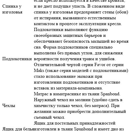
Спинка у
не дает подушке упасть. В сложенном виде
изголовья
спинка у изголовья предохраняет стены (обои)
от истирания, вызванного естественным
контактом в процессе эксплуатации кресла.
Подлокотники выполняют функцию
своеобразных защитных барьеров и
обеспечивают безопасность малышей во время
сна. Форма подлокотников специально
выполнена без прямых углов, для снижения
Подлокотники
вероятности получения травм и ушибов.
Отличительной чертой серии Favor от серии
Maks (также серия моделей с подлокотниками)
стало использование экокожи при изготовлении
подлокотников и отсутствие вставок из
материала-компаньона.
Матрас в наматраснике из ткани Spanbond.
Наружный чехол на молнии (удобно сдать в
Чехлы
химчистку только чехол, без матраса). При
желании можно приобрести дополнительный
съемный чехол.
Ящик для постельных принадлежностей
Ящик для белья
изготовлен в ткани Spunbond и имеет дно из
ДВП