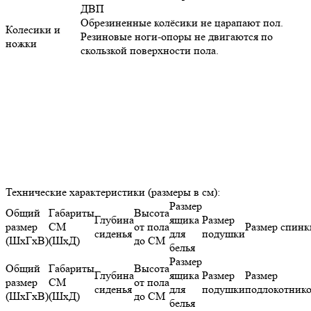
Обрезиненные колёсики не царапают пол.
Колесики и
Резиновые ноги-опоры не двигаются по
ножки
скользкой поверхности пола.
Технические характеристики (размеры в см):
Размер
Общий
Габариты
Высота
Глубина
ящика
Размер
размер
СМ
от пола
Размер спинки
сиденья
для
подушки
(ШхГхВ)
(ШхД)
до СМ
белья
Размер
Общий
Габариты
Высота
Глубина
ящика
Размер
Размер
размер
СМ
от пола
сиденья
для
подушки
подлокотнико
(ШхГхВ)
(ШхД)
до СМ
белья
57 х
122 х