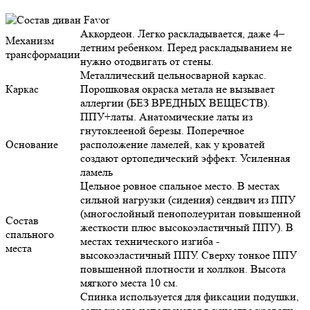
Аккордеон. Легко раскладывается, даже 4–
Механизм
летним ребенком. Перед раскладыванием не
трансформации
нужно отодвигать от стены.
Металлический цельносварной каркас.
Каркас
Порошковая окраска метала не вызывает
аллергии (БЕЗ ВРЕДНЫХ ВЕЩЕСТВ).
ППУ+латы. Анатомические латы из
гнутоклееной березы. Поперечное расположение
Основание
ламелей, как у кроватей создают ортопедический
эффект. Усиленная ламель
Цельное ровное спальное место. В местах
сильной нагрузки (сидения) сендвич из ППУ
(многослойный пенополеуритан повышенной
Состав
жесткости плюс высокоэластичный ППУ). В
спального
местах технического изгиба - высокоэластичный
места
ППУ. Сверху тонкое ППУ повышенной
плотности и холлкон. Высота мягкого места 10
см.
Спинка используется для фиксации подушки,
если кресло используется в качестве кровати, и