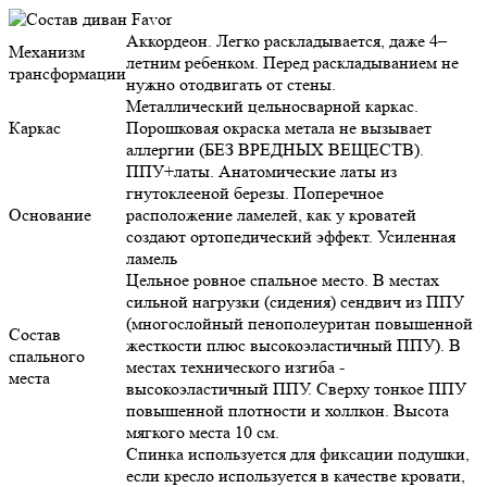
Аккордеон. Легко раскладывается, даже 4–
Механизм
летним ребенком. Перед раскладыванием не
трансформации
нужно отодвигать от стены.
Металлический цельносварной каркас.
Каркас
Порошковая окраска метала не вызывает
аллергии (БЕЗ ВРЕДНЫХ ВЕЩЕСТВ).
ППУ+латы. Анатомические латы из
гнутоклееной березы. Поперечное
Основание
расположение ламелей, как у кроватей
создают ортопедический эффект. Усиленная
ламель
Цельное ровное спальное место. В местах
сильной нагрузки (сидения) сендвич из ППУ
(многослойный пенополеуритан повышенной
Состав
жесткости плюс высокоэластичный ППУ). В
спального
местах технического изгиба -
места
высокоэластичный ППУ. Сверху тонкое ППУ
повышенной плотности и холлкон. Высота
мягкого места 10 см.
Спинка используется для фиксации подушки,
если кресло используется в качестве кровати,