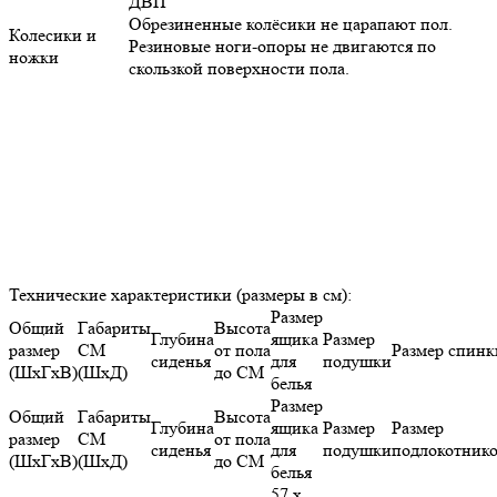
ДВП
Обрезиненные колёсики не царапают пол.
Колесики и
Резиновые ноги-опоры не двигаются по
ножки
скользкой поверхности пола.
Технические характеристики (размеры в см):
Размер
Общий
Габариты
Высота
Глубина
ящика
Размер
размер
СМ
от пола
Размер спинк
сиденья
для
подушки
(ШхГхВ)
(ШхД)
до СМ
белья
Размер
Общий
Габариты
Высота
Глубина
ящика
Размер
Размер
размер
СМ
от пола
сиденья
для
подушки
подлокотник
(ШхГхВ)
(ШхД)
до СМ
белья
57 х