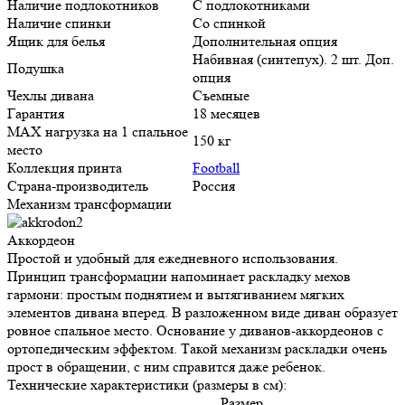
Наличие подлокотников
С подлокотниками
Наличие спинки
Со спинкой
Ящик для белья
Дополнительная опция
Набивная (синтепух). 2 шт. Доп.
Подушка
опция
Чехлы дивана
Съемные
Гарантия
18 месяцев
MAX нагрузка на 1 спальное
150 кг
место
Коллекция принта
Football
Страна-производитель
Россия
Механизм трансформации
Аккордеон
Простой и удобный для ежедневного использования.
Принцип трансформации напоминает раскладку мехов
гармони: простым поднятием и вытягиванием мягких
элементов дивана вперед. В разложенном виде диван образует
ровное спальное место. Основание у диванов-аккордеонов с
ортопедическим эффектом. Такой механизм раскладки очень
прост в обращении, с ним справится даже ребенок.
Технические характеристики (размеры в см):
Размер