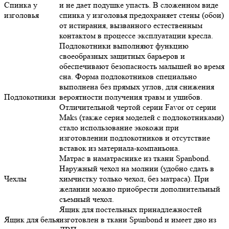
Спинка у
и не дает подушке упасть. В сложенном виде
изголовья
спинка у изголовья предохраняет стены (обои)
от истирания, вызванного естественным
контактом в процессе эксплуатации кресла.
Подлокотники выполняют функцию
своеобразных защитных барьеров и
обеспечивают безопасность малышей во время
сна. Форма подлокотников специально
выполнена без прямых углов, для снижения
Подлокотники
вероятности получения травм и ушибов.
Отличительной чертой серии Favor от серии
Maks (также серия моделей с подлокотниками)
стало использование экокожи при
изготовлении подлокотников и отсутствие
вставок из материала-компаньона.
Матрас в наматраснике из ткани Spanbond.
Наружный чехол на молнии (удобно сдать в
Чехлы
химчистку только чехол, без матраса). При
желании можно приобрести дополнительный
съемный чехол.
Ящик для постельных принадлежностей
Ящик для белья
изготовлен в ткани Spunbond и имеет дно из