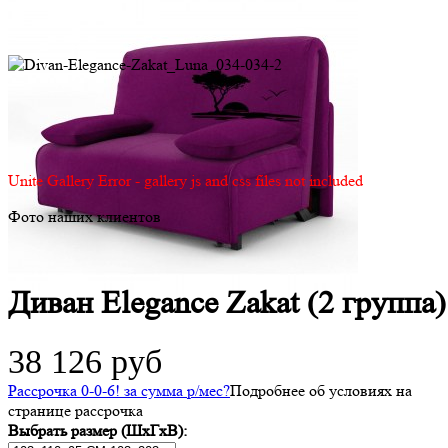
Unite Gallery Error - gallery js and css files not included
Фото наших клиентов
Диван Elegance Zakat (2 группа)
38 126 руб
Рассрочка 0-0-6! за
сумма
р/мес
?
Подробнее об условиях на
странице рассрочка
Выбрать размер (ШхГхВ):