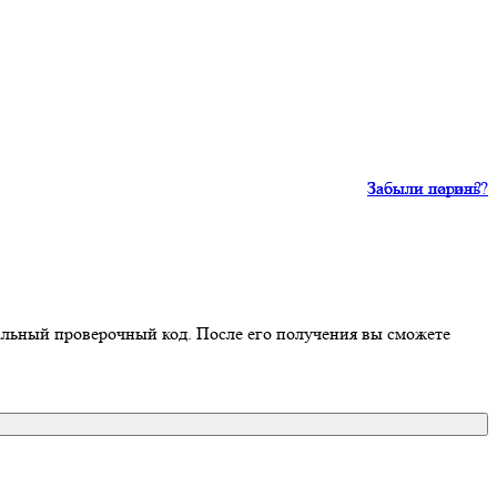
Забыли пароль?
Забыли логин?
иальный проверочный код. После его получения вы сможете