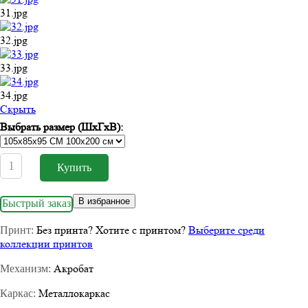
31.jpg
32.jpg
33.jpg
34.jpg
Cкрыть
Выбрать размер (ШхГхВ):
В избранное
Быстрый заказ
Без принта
?
Хотите с принтом?
Выберите среди
Принт:
коллекции принтов
Акробат
Механизм:
Металлокаркас
Каркас: