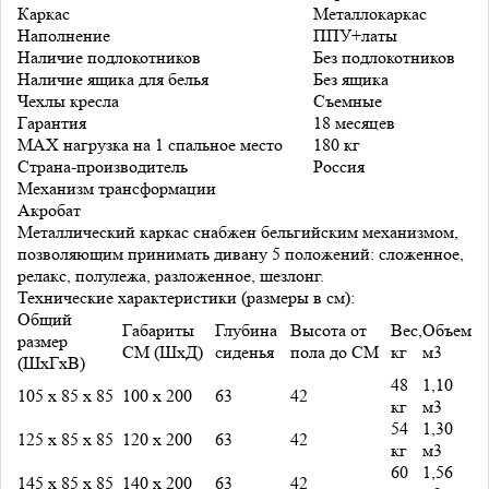
Каркас
Металлокаркас
Наполнение
ППУ+латы
Наличие подлокотников
Без подлокотников
Наличие ящика для белья
Без ящика
Чехлы кресла
Съемные
Гарантия
18 месяцев
MAX нагрузка на 1 спальное место
180 кг
Страна-производитель
Россия
Механизм трансформации
Акробат
Металлический каркас снабжен бельгийским механизмом,
позволяющим принимать дивану 5 положений: сложенное,
релакс, полулежа, разложенное, шезлонг.
Технические характеристики (размеры в см):
Общий
Габариты
Глубина
Высота от
Вес,
Объем
размер
СМ (ШхД)
сиденья
пола до СМ
кг
м3
(ШхГхВ)
48
1,10
105 х 85 х 85
100 х 200
63
42
кг
м3
54
1,30
125 х 85 х 85
120 х 200
63
42
кг
м3
60
1,56
145 х 85 х 85
140 х 200
63
42