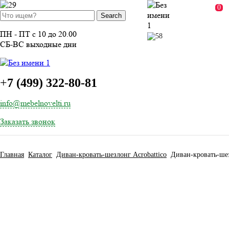
ВОЙТИ
0
ПН - ПТ с 10 до 20.00
СБ-ВС выходные дни
+
7 (499) 322-80-81
info@mebelnovelti.ru
Заказать звонок
Главная
Каталог
Диван-кровать-шезлонг Acrobattico
Диван-кровать-шезл