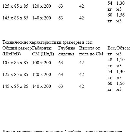
54
1,30
125 х 85 х 85
120 х 200
63
42
кг
м3
60
1,56
145 х 85 х 85
140 х 200
63
42
кг
м3
Технические характеристики (размеры в см):
Общий размер
Габариты
Глубина
Высота от
Вес,
Объем
(ШхГхВ)
СМ (ШхД)
сиденья
пола до СМ
кг
м3
48
1,10
105 х 85 х 85
100 х 200
63
42
кг
м3
54
1,30
125 х 85 х 85
120 х 200
63
42
кг
м3
60
1,56
145 х 85 х 85
140 х 200
63
42
кг
м3
Диван-кровать-тахта-шезлонг Acrobato – новая уникальная