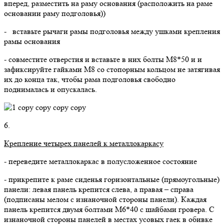
вперед, разместить на раму основания (расположить на раме
основании раму подголовья))
- вставьте рычаги рамы подголовья между ушками крепления
рамы основания
- совместите отверстия и вставьте в них болты М8*50 и и
зафиксируйте гайками М8 со стопорным кольцом не затягивая
их до конца так, чтобы рама подголовья свободно
поднималась и опускалась.
6.
Крепление четырех панелей к металлокаркасу
- переведите металлокаркас в полусложенное состояние
- прикрепите к раме сиденья горизонтальные (прямоугольные)
панели: левая панель крепится слева, а правая – справа
(подписаны мелом с изнаночной стороны панели). Каждая
панель крепится двумя болтами М6*40 с шайбами гровера. С
изнаночной стороны панелей в местах усовых гаек в обивке