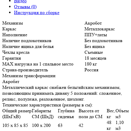
Видео
Отзывы (0)
Инструкция по сборке
Механизм
Акробот
Каркас
Металлокаркас
Наполнение
ППУ+латы
Наличие подлокотников
Без подлокотников
Наличие ящика для белья
Без ящика
Чехлы кресла
Съемные
Гарантия
18 месяцев
MAX нагрузка на 1 спальное место
180 кг
Страна-производитель
Россия
Механизм трансформации
Акробат
Металлический каркас снабжен бельгийским механизмом,
позволяющим принимать дивану 5 положений: сложенное,
релакс, полулежа, разложенное, шезлонг.
Технические характеристики (размеры в см):
Общий размер
Габариты
Глубина
Высота от
Вес,
Объем
(ШхГхВ)
СМ (ШхД)
сиденья
пола до СМ
кг
м3
48
1,10
105 х 85 х 85
100 х 200
63
42
кг
м3