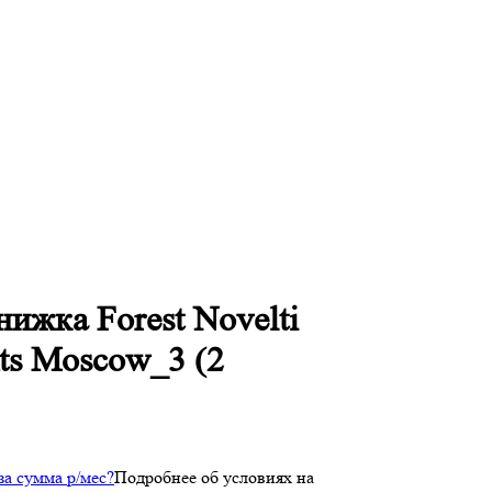
ижка Forest Novelti
nts Moscow_3 (2
 за
сумма
р/мес
?
Подробнее об условиях на