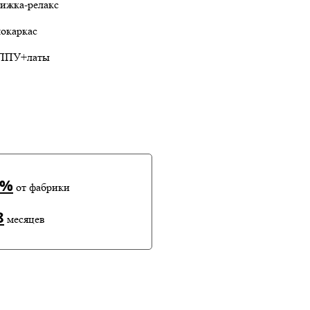
ижка-релакс
окаркас
ППУ+латы
0%
от фабрики
8
месяцев