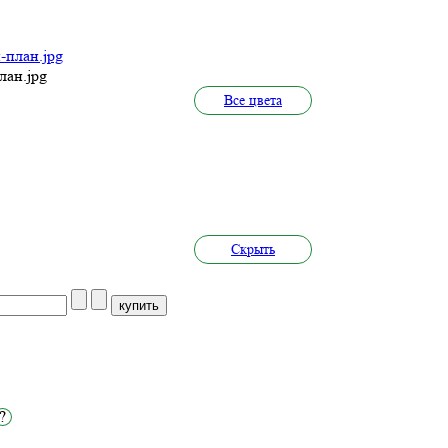
ан.jpg
Все цвета
Cкрыть
?