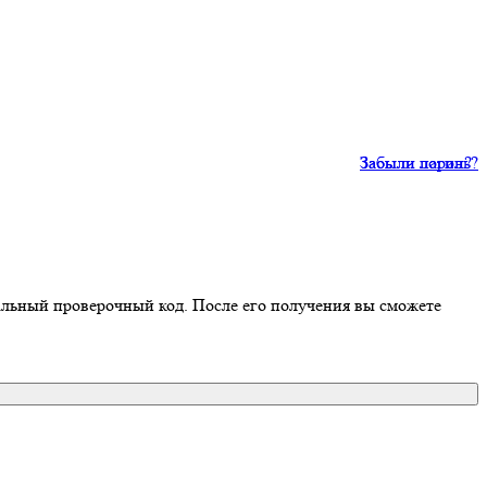
Забыли пароль?
Забыли логин?
иальный проверочный код. После его получения вы сможете