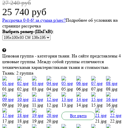
27 240 руб
25 740 руб
Рассрочка 0-0-6! за
сумма
р/мес
?
Подробнее об условиях на
странице рассрочка
Выбрать размер (ШхГхВ):
Ценовая группа - категория ткани. На сайте представлены 4
ценовые группы. Между собой группы отличаются
техническими характеристиками ткани и стоимостью.
Ткань:
2 группа
01.jpg
02.jpg
03.jpg
04.jpg
05.jpg
06.jpg
07.jpg
08.jpg
09.jpg
10.jpg
11.jpg
12.jpg
13.jpg
14.jpg
15.jpg
16.jpg
Все цвета
17.jpg
18.jpg
19.jpg
20.jpg
21.jpg
22.jpg