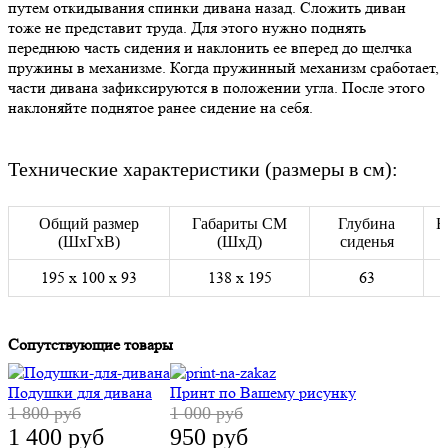
путем откидывания спинки дивана назад. Сложить диван
тоже не представит труда. Для этого нужно поднять
переднюю часть сидения и наклонить ее вперед до щелчка
пружины в механизме. Когда пружинный механизм сработает,
части дивана зафиксируются в положении угла. После этого
наклоняйте поднятое ранее сидение на себя.
Технические характеристики (размеры в см):
Общий размер
Габариты СМ
Глубина
В
(ШхГхВ)
(ШхД)
сиденья
195 х 100 х 93
138 х 195
63
Сопутствующие товары
Подушки для дивана
Принт по Вашему рисунку
1 800 руб
1 000 руб
1 400 руб
950 руб