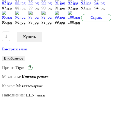
87.jpg
88.jpg
89.jpg
90.jpg
91.jpg
92.jpg
93.jpg
94.jpg
Cкрыть
95.jpg
96.jpg
97.jpg
98.jpg
99.jpg
100.jpg
Быстрый заказ
В избранное
Tiger
?
Принт:
Книжка-релакс
Механизм:
Металлокаркас
Каркас:
ППУ+латы
Наполнение: